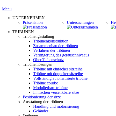
Menu
UNTERNEHMEN
Präsentation
Untersuchungen
Her
TRIBÜNEN
Tribünengestaltung
Tribünenkonstruktion
Zusammenbau der tribünen
Verfahren der tribünen
Verringerung des geräuschniveaus
Oberflächenschutz
Tribünenlösungen
Tribüne mit einfacher sitzreihe
Tribüne mit doppelter sitzreihe
Vollständig automatisierte tribüne
Tribüne courbe
Modulierbare tribüne
In nischen versenkbare sitze
Positionierung der sitze
Ausstattung der tribünen
Handling und motorisierung
Geländer
Optionen