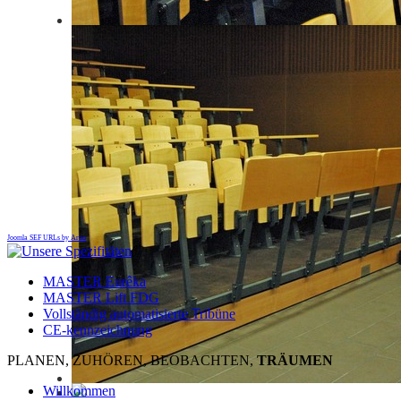
Joomla SEF URLs by Artio
MASTER Eurêka
MASTER Lift FDG
Vollständig automatisierte Tribüne
CE-kennzeichnung
PLANEN, ZUHÖREN, BEOBACHTEN,
TRÄUMEN
Willkommen