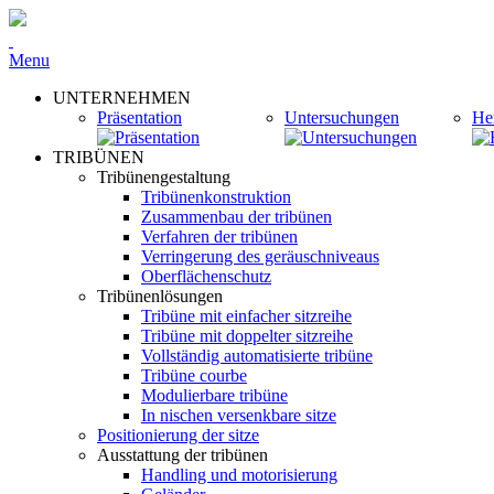
Menu
UNTERNEHMEN
Präsentation
Untersuchungen
Her
TRIBÜNEN
Tribünengestaltung
Tribünenkonstruktion
Zusammenbau der tribünen
Verfahren der tribünen
Verringerung des geräuschniveaus
Oberflächenschutz
Tribünenlösungen
Tribüne mit einfacher sitzreihe
Tribüne mit doppelter sitzreihe
Vollständig automatisierte tribüne
Tribüne courbe
Modulierbare tribüne
In nischen versenkbare sitze
Positionierung der sitze
Ausstattung der tribünen
Handling und motorisierung